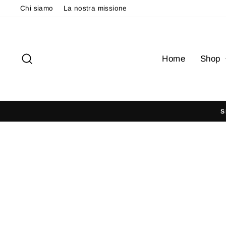
Vai
Chi siamo
La nostra missione
direttamente
ai
contenuti
Cerca
Home
Shop
S