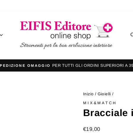
C
PER TUTTI GLI ORDINI SUPERIORI A 3
PEDIZIONE OMAGGIO
Metti
in
pausa
Inizio
/
Gioielli
/
presentazione
MIX&MATCH
Bracciale 
Prezzo
€19,00