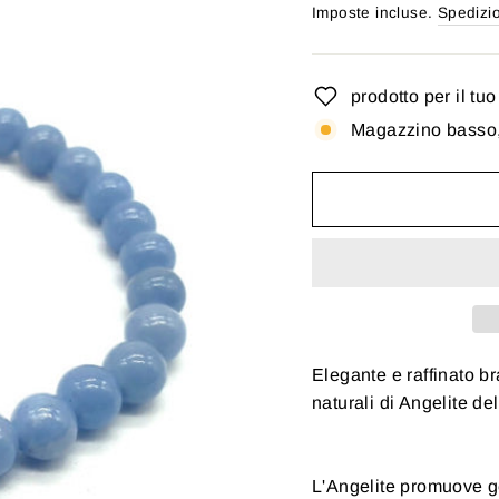
di
Imposte incluse.
Spedizi
listino
prodotto per il tu
Magazzino basso, 
Elegante e raffinato br
naturali di Angelite de
L'Angelite promuove g