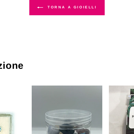
TORNA A GIOIELLI
zione