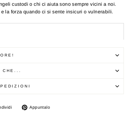
geli custodi o chi ci aiuta sono sempre vicini a noi.
 e la forza quando ci si sente insicuri o vulnerabili.
TORE!
 CHE...
PEDIZIONI
i
Twitta
Aggiungi
dividi
Appuntalo
su
un
k
X
pin
su