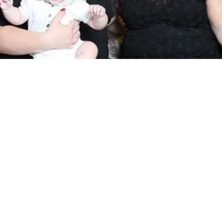
Ciao!
Iscriviti e ricevi subito 
sconto del 10% per il t
acquisto.