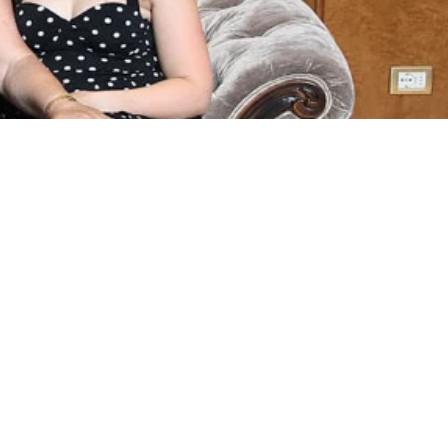
"Chiudi
(esc)"
un codice
uo primo