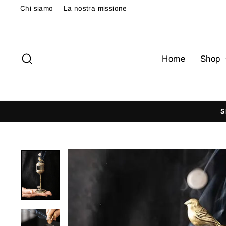
Vai
Chi siamo
La nostra missione
direttamente
ai
contenuti
Cerca
Home
Shop
S