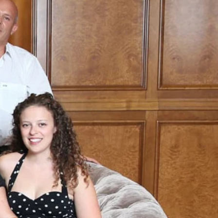
be
kTok
LinkedIn