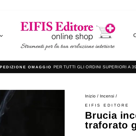
C
PER TUTTI GLI ORDINI SUPERIORI A 3
PEDIZIONE OMAGGIO
Metti
in
pausa
Inizio
/
Incensi
/
presentazione
EIFIS EDITORE
Brucia in
traforato 