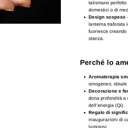
talismano perfetto
domestici o di me
Design sospeso
–
lanterna traforata i
fuoriesce creando 
stanza.
Perché lo am
Aromaterapia sm
omogeneo, ideale p
Decorazione e fe
dona profondità a s
dell’energia (Qi).
Regalo di signifi
inaugurazioni di c
luminosi.