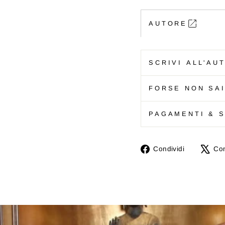
AUTORE
SCRIVI ALL'AU
FORSE NON SAI
PAGAMENTI & S
Condivid
Condividi
Con
su
Ciao!
Faceboo
Iscriviti e ricevi subito 
sconto del 10% per il t
acquisto.