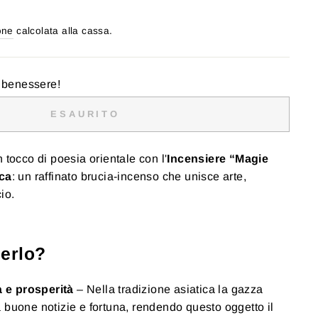
one
calcolata alla cassa.
o benessere!
ESAURITO
 tocco di poesia orientale con l'
Incensiere “Magie
ica
: un raffinato brucia-incenso che unisce arte,
io.
ierlo?
à e prosperità
– Nella tradizione asiatica la gazza
buone notizie e fortuna, rendendo questo oggetto il