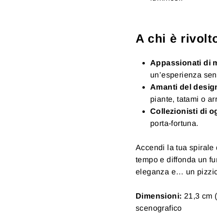
A chi è rivolt
Appassionati di m
un’esperienza sen
Amanti del design
piante, tatami o ar
Collezionisti di o
porta-fortuna.
Accendi la tua spirale
tempo e diffonda un fum
eleganza e… un pizzico
Dimensioni:
21,3 cm 
scenografico