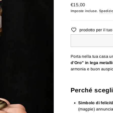
Prezzo
€15,00
di
Imposte incluse.
Spedizi
listino
prodotto per il tu
Porta nella tua casa un
d’Oro” in lega metall
armonia e buon auspic
Perché scegl
Simbolo di felicit
(magpie) annuncia 