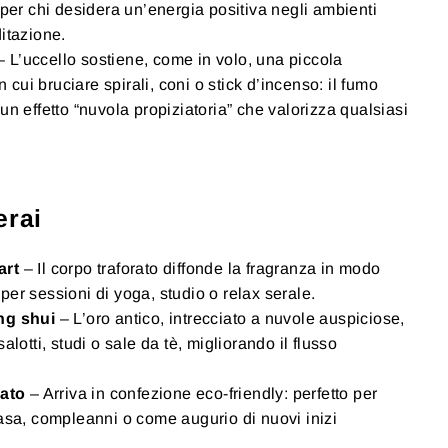
 per chi desidera un’energia positiva negli ambienti
ditazione.
 L’uccello sostiene, come in volo, una piccola
n cui bruciare spirali, coni o stick d’incenso: il fumo
un effetto “nuvola propiziatoria” che valorizza qualsiasi
erai
art
– Il corpo traforato diffonde la fragranza in modo
er sessioni di yoga, studio o relax serale.
ng shui
– L’oro antico, intrecciato a nuvole auspiciose,
alotti, studi o sale da tè, migliorando il flusso
cato
– Arriva in confezione eco-friendly: perfetto per
asa, compleanni o come augurio di nuovi inizi